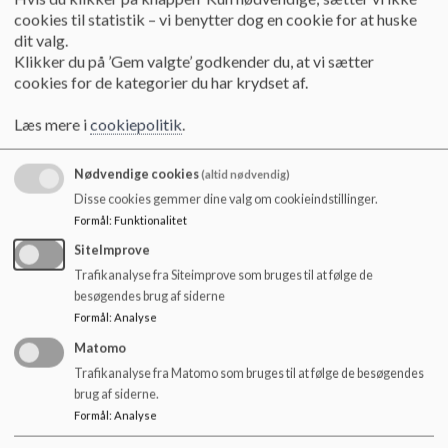
o
udforske verden omkring dem, styrke deres sociale relationer
cookies til statistik – vi benytter dog en cookie for at huske
l
og finde glæde i både det velkendte og det nye.
dit valg.
d
Klikker du på ’Gem valgte’ godkender du, at vi sætter
e
Navnet Eventyrhuset afspejler vores tilgang til
cookies for de kategorier du har krydset af.
t
børnelivet
– vi ser eventyret i alt fra en tur til Frederiksberg
Have til en hyggestund med højtlæsning. Vi tror på, at selv de
Læs mere i
cookiepolitik
.
mindste øjeblikke kan blive magiske, når de deles med andre.
Nødvendige cookies
(altid nødvendig)
Vores institution har to afdelinger med gode legepladser og
masser af muligheder for leg og udforskning. Vi tager på
Disse cookies gemmer dine valg om cookieindstillinger.
udflugter i nærområdet og skaber rum for både fordybelse
Formål
:
Funktionalitet
og bevægelse i hverdagen.
SiteImprove
Trafikanalyse fra Siteimprove som bruges til at følge de
Vi glæder os til at byde jer velkommen i vores børnehus –
besøgendes brug af siderne
hvor der altid er plads til leg, læring og eventyr.
Formål
:
Analyse
Vores Børnehus ligger på to matrikler, der blot er adskilt af
Matomo
en lille vej - den ene matrikel ligger på
Frederiksberg
Trafikanalyse fra Matomo som bruges til at følge de besøgendes
Bredegade
, mens den anden ligger på
Storm Petersens vej
.
brug af siderne.
Formål
:
Analyse
Åbningstider: