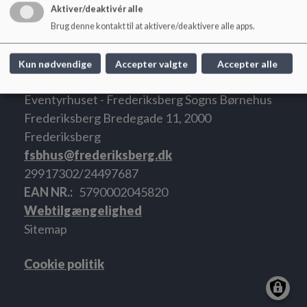
Aktiver/deaktivér alle
Mandag - torsdag: 7:00 - 17:00
Fredag: 7:30 - 16:30
Brug denne kontakt til at aktivere/deaktivere alle apps.
Kun nødvendige
Accepter valgte
Accepter alle
Eventyrhuset - Frederiksberg Sogns Børnehus
Frederiksberg Bredegade 11, 2000
Frederiksberg
fsbhus@frederiksberg.dk
29917302/24497687
EAN NR.
5790002045820
Webtilgængelighed
Sitemap
Cookie politik