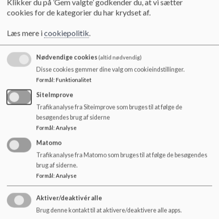
Klikker du på ’Gem valgte’ godkender du, at vi sætter
o
Mandag d. 30.3. – LUKKEDAG
cookies for de kategorier du har krydset af.
l
(påske).
d
Tirsdag d. 31.3. – LUKKEDAG
Læs mere i
cookiepolitik
.
e
(påske).
t
Nødvendige cookies
(altid nødvendig)
Onsdag d. 1.4. – LUKKEDAG (påske).
Disse cookies gemmer dine valg om cookieindstillinger.
Torsdag d. 14.5. – Kristi Himmelfartsdag (LUKKEDAG).
Formål
:
Funktionalitet
Fredag d. 15.5. – Klemmedag (LUKKEDAG).
Mandag d. 25.5. – 2. pinsedag (LUKKEDAG).
SiteImprove
Trafikanalyse fra Siteimprove som bruges til at følge de
Torsdag d. 5.6. – Grundlovsdag (LUKKEDAG).
besøgendes brug af siderne
Torsdag d. 24.12. – Juleaften (LUKKEDAG)
Formål
:
Analyse
Børnehuset har LUKKET d. 28., 29., 30. og 31. december.
Matomo
Børnehuset åbner igen mandag d. 4. januar 2027.
Trafikanalyse fra Matomo som bruges til at følge de besøgendes
brug af siderne.
Venlig hilsen
Formål
:
Analyse
Eventyrhuset
Aktiver/deaktivér alle
Brug denne kontakt til at aktivere/deaktivere alle apps.