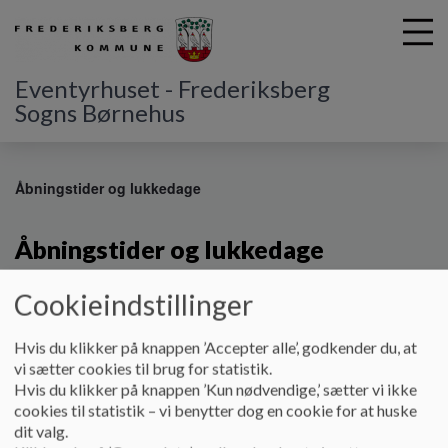
Eventyrhuset - Frederiksberg
Sogns Børnehus
G
å
Åbningstider og lukkedage
t
i
Åbningstider og lukkedage
l
h
o
Cookieindstillinger
v
Åbningstider
e
Hvis du klikker på knappen ’Accepter alle’, godkender du, at
Mandag-torsdag: 7:00-17:00
d
vi sætter cookies til brug for statistik.
i
Hvis du klikker på knappen ’Kun nødvendige,’ sætter vi ikke
Fredag: 7:30-16:30
n
cookies til statistik – vi benytter dog en cookie for at huske
d
Lukkedage
dit valg.
h