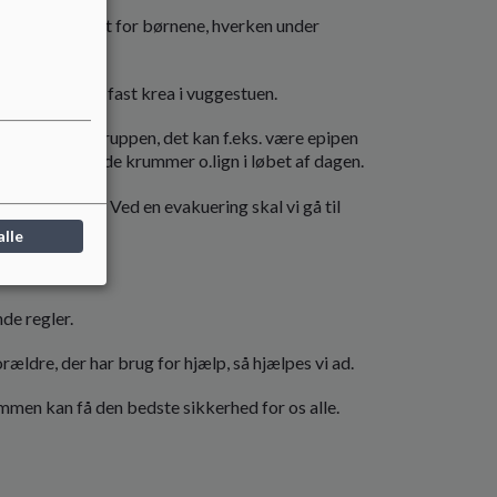
ende tilgængeligt for børnene, hverken under
ailletter, som fast krea i vuggestuen.
 tæt på børnegruppen, det kan f.eks. være epipen
ger, der kan rydde krummer o.lign i løbet af dagen.
en går i gang. Ved en evakuering skal vi gå til
alle
de regler.
orældre, der har brug for hjælp, så hjælpes vi ad.
ammen kan få den bedste sikkerhed for os alle.