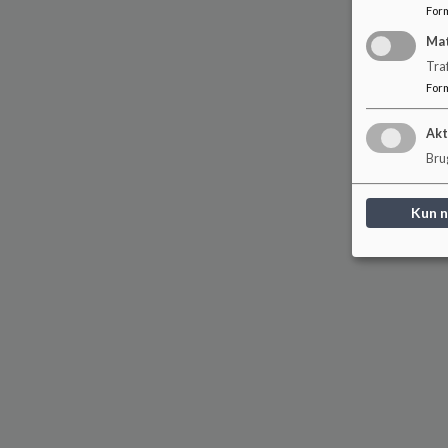
For
Ma
Tra
For
Akt
Brug
Kun 