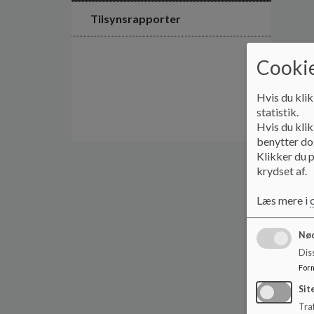
Tilsynsrapporter
Cookie
Hvis du klik
statistik.
Hvis du klik
benytter dog
Klikker du p
krydset af.
Læs mere i
Nød
Dis
For
Sit
Traf