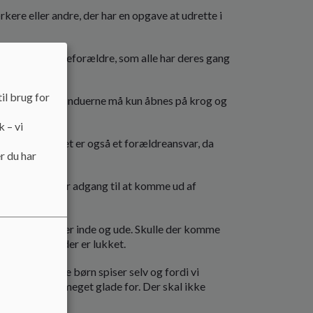
kere eller andre, der har en opgave at udrette i
ldre eller bedsteforældre, som alle har deres gang
il brug for
døre og vinduer. Vinduerne må kun åbnes på krog og
k – vi
ære lukkede, det er også et forældreansvar, da
r du har
øre.
såfremt de giver adgang til at komme ud af
et, både når vi er inde og ude. Skulle der komme
 at sikre at der er lukket.
i vores store børn spiser selv og fordi vi
res små børn meget glade for. Der skal ikke
rheds praksis.