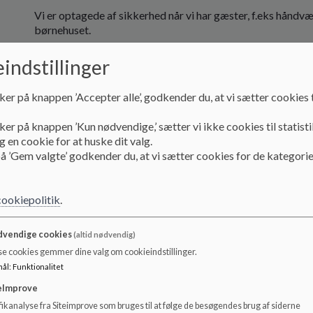
Vi er optagede af sikkerhed når vi har gæster, f.eks håndvær
børnehuset.
Vi er optagede af at sikre alle, både børn, ansatte og foræ
indstillinger
i børnehuset.
ker på knappen ’Accepter alle’, godkender du, at vi sætter cookies t
Alle stuer, især i vores store hus, har til opgave at sikre 
må aldrig åbnes helt op.
ker på knappen ’Kun nødvendige,’ sætter vi ikke cookies til statisti
 en cookie for at huske dit valg.
Døre skal være lukkede, låger til trapper op og ned, skal v
å ’Gem valgte’ godkender du, at vi sætter cookies for de kategorie
det er både forældre og personale, der benytter låger og d
Døre i børnehuset, i begge afdelinger, skal være lukkede, 
cookiepolitik
.
børnehuset.
Legepladserne har begge låger ud til vejen, de er altid lukk
vendige cookies
(altid nødvendig)
forældre på legepladsen, har forældrene den samme opgave i
se cookies gemmer dine valg om cookieindstillinger.
mål
:
Funktionalitet
Varmt mad i børnehuset, skal varetages med omhu, både ford
modtager det varme mad i skåle fra køkkenet, og det er vo
eImprove
meget til, før de har fået fat i en skål, så der har vi en sikke
ikanalyse fra Siteimprove som bruges til at følge de besøgendes brug af siderne