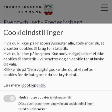
Eventyrhuset - Frederiksberg
Sogns Børnehus
Cookieindstillinger
G
Hvis du klikker på knappen ’Accepter alle’, godkender du, at
å
Til nye forældre
Rundvisning
vi sætter cookies til brug for statistik.
t
Hvis du klikker på knappen ’Kun nødvendige,’ sætter vi ikke
i
cookies til statistik – vi benytter dog en cookie for at huske
Rundvisning
l
dit valg.
h
Klikker du på ’Gem valgte’ godkender du, at vi sætter
o
cookies for de kategorier du har krydset af.
v
Vi har rundvisning i vores Børnehus hver 2.
e
fredag kl.10 i ulige uger.
Læs mere i
cookiepolitik
.
d
Tilmelding til rundvisning foregår ved at
i
ringe, eller sende en sms til nedenstående.
Nødvendige cookies
n
(altid nødvendig)
d
Disse cookies gemmer dine valg om cookieindstillinger.
Henrik, leder - 2991 7302
h
Formål
:
Funktionalitet