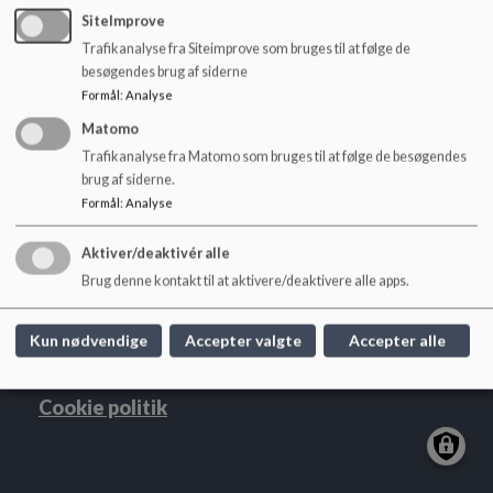
o
SiteImprove
l
Trafikanalyse fra Siteimprove som bruges til at følge de
d
besøgendes brug af siderne
e
Formål
:
Analyse
t
Matomo
Eventyrhuset - Frederiksberg Sogns Børnehus
Trafikanalyse fra Matomo som bruges til at følge de besøgendes
Frederiksberg Bredegade 11, 2000
brug af siderne.
Frederiksberg
Formål
:
Analyse
fsbhus@frederiksberg.dk
Aktiver/deaktivér alle
29917302/24497687
Brug denne kontakt til at aktivere/deaktivere alle apps.
EAN NR.
5790002045820
Webtilgængelighed
Kun nødvendige
Accepter valgte
Accepter alle
Sitemap
Cookie politik