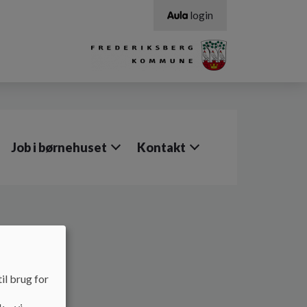
login
Job i børnehuset
Kontakt
ads
il brug for