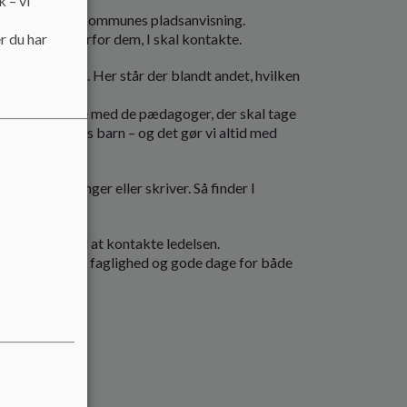
k – vi
 Frederiksberg Kommunes pladsanvisning.
isten, er det derfor dem, I skal kontakte.
r du har
Eventyrhuset. Her står der blandt andet, hvilken
gang.
opstarten direkte med de pædagoger, der skal tage
 bedst til jeres barn – og det gør vi altid med
gen, når I ringer eller skriver. Så finder I
t velkomne til at kontakte ledelsen.
 hus med hjerte, faglighed og gode dage for både