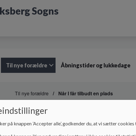
iksberg Sogns
Til nye forældre
Åbningstider og lukkedage
Til nye forældre
Når I får tilbudt en plads
Når I får tilbudt en pl
indstillinger
ker på knappen ’Accepter alle’, godkender du, at vi sætter cookies t
Når I får tilbudt en plads i Eventyrhuset