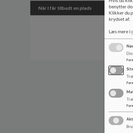
Hvis du klik
benytter dog
Når I får tilbudt en plads
Klikker du p
krydset af.
Læs mere i
Nød
Dis
For
Sit
Traf
For
Ma
Tra
For
Akt
Brug