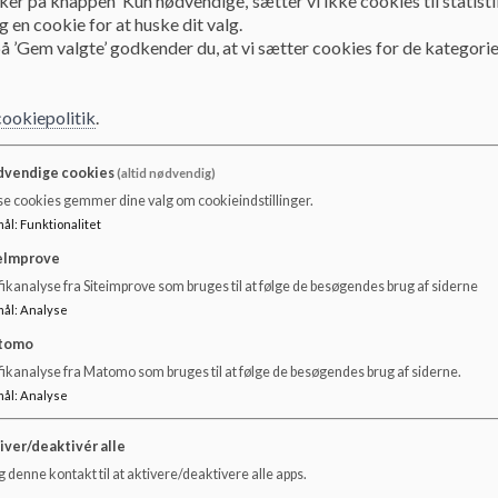
ker på knappen ’Kun nødvendige,’ sætter vi ikke cookies til statisti
Når jeres barn får plads i Eventyrhuset, sker det gennem
 en cookie for at huske dit valg.
Hvis I på noget tidspunkt er i tvivl om jeres plads på ventel
å ’Gem valgte’ godkender du, at vi sætter cookies for de kategorie
Cirka en måned før opstart modtager I et velkomstbrev fra 
stue jeres barn skal starte på, og hvordan I kommer godt i 
cookiepolitik
.
I brevet bliver I bedt om at kontakte stuen for at aftale 
imod jer. Sammen finder I den form for indkøring, der passer
vendige cookies
(altid nødvendig)
udgangspunkt i tryghed, tillid og et roligt tempo.
se cookies gemmer dine valg om cookieindstillinger.
mål
:
Funktionalitet
Hvis I ønsker et opstartsmøde, fortæller I det blot til pædago
sammen et tidspunkt, der passer jer begge.
eImprove
ikanalyse fra Siteimprove som bruges til at følge de besøgendes brug af siderne
Har I spørgsmål undervejs – store som små – er I altid mege
mål
:
Analyse
Vi glæder os til at byde jer velkommen i Eventyrhuset – et
børn og voksne.
tomo
fikanalyse fra Matomo som bruges til at følge de besøgendes brug af siderne.
Institutionsleder
mål
:
Analyse
Henrik Mortensen
29 91 73 02
📞
iver/deaktivér alle
hm@fsbhus.dk
✉️
 denne kontakt til at aktivere/deaktivere alle apps.