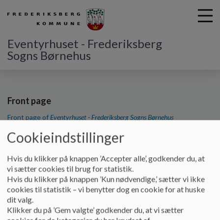
Eventyrhuset - Frederiksberg
Sogns Børnehus
G
å
t
Front page
i
Front page of
Eventyrhuset - Frederiksberg Sogns Børnehus
l
h
Cookieindstillinger
Primær navigation
o
v
Vores dagtilbud
Hvis du klikker på knappen ’Accepter alle’, godkender du, at
e
Om Eventyrhuset
vi sætter cookies til brug for statistik.
d
Årsplan
Hvis du klikker på knappen ’Kun nødvendige,’ sætter vi ikke
i
Sikkerhed i børnehuset
cookies til statistik – vi benytter dog en cookie for at huske
n
Tilsynsrapporter
dit valg.
d
Pædagogik
Klikker du på ’Gem valgte’ godkender du, at vi sætter
h
Pædagogiske tilgange
cookies for de kategorier du har krydset af.