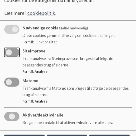
o
Pædagogisk læreplan
l
Litteratur
Læs mere i
cookiepolitik
.
d
Til nye forældre
e
Rundvisning
t
Nødvendige cookies
(altid nødvendig)
Indskrivning
Disse cookies gemmer dine valg om cookieindstillinger.
Indkøring
Formål
:
Funktionalitet
Når I får tilbudt en plads
SiteImprove
Åbningstider og lukkedage
Job i børnehuset
Trafikanalyse fra Siteimprove som bruges til at følge de
Ledige stillinger
besøgendes brug af siderne
Studerende
Formål
:
Analyse
Om personalet
Matomo
Kontakt
Trafikanalyse fra Matomo som bruges til at følge de besøgendes
Ledelse
brug af siderne.
Grupper/afdelinger
Formål
:
Analyse
Aktiver/deaktivér alle
Brug denne kontakt til at aktivere/deaktivere alle apps.
Eventyrhuset - Frederiksberg Sogns Børnehus