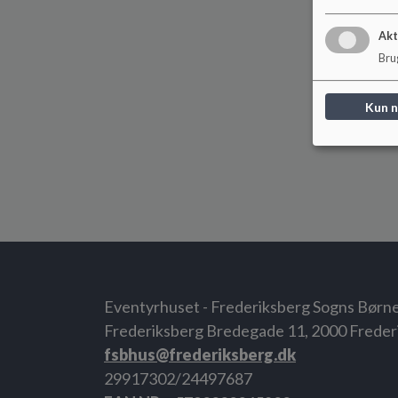
Akt
Brug
Kun 
Eventyrhuset - Frederiksberg Sogns Børn
Frederiksberg Bredegade 11, 2000 Freder
fsbhus@frederiksberg.dk
29917302/24497687