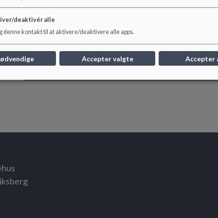
iver/deaktivér alle
 denne kontakt til at aktivere/deaktivere alle apps.
nødvendige
Accepter valgte
Accepter 
Alternativ
Film
tekst
om
Eventyrhuset
ehus
iksberg