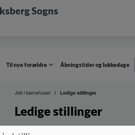
iksberg Sogns
Til nye forældre
Åbningstider og lukkedage
Job i børnehuset
Ledige stillinger
Ledige stillinger
Vi har i øjeblikket ingen ledige stillinger, men du er altid