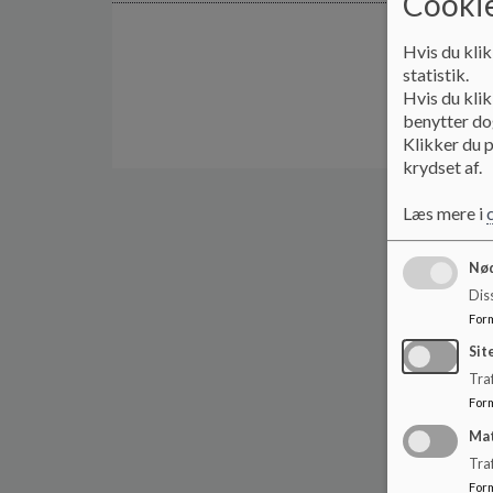
Cookie
Hvis du klik
statistik.
Hvis du klik
benytter dog
Klikker du p
krydset af.
Læs mere i
Nød
Dis
For
Sit
Traf
For
Ma
Tra
For