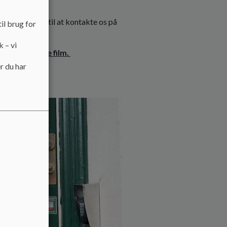
tid velkommen til at kontakte os på
il brug for
k – vi
nedenstående film.
r du har