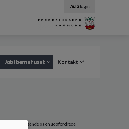
login
Job i børnehuset
Kontakt
 velkommen til at sende os en uopfordrede