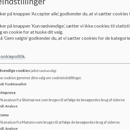
indstillinger
ansøgning.
Er du interesseret i at høre mere om Eventyrhuset, er du al
ker på knappen ’Accepter alle’, godkender du, at vi sætter cookies t
info@fsbhus.dk
ker på knappen ’Kun nødvendige,’ sætter vi ikke cookies til statisti
Du kan se mere om Eventyrhuset som arbejdsplads, i 
 en cookie for at huske dit valg.
å ’Gem valgte’ godkender du, at vi sætter cookies for de kategorie
Video
fil
cookiepolitik
.
vendige cookies
(altid nødvendig)
se cookies gemmer dine valg om cookieindstillinger.
mål
:
Funktionalitet
eImprove
ikanalyse fra Siteimprove som bruges til at følge de besøgendes brug af siderne
mål
:
Analyse
tomo
fikanalyse fra Matomo som bruges til at følge de besøgendes brug af siderne.
mål
:
Analyse